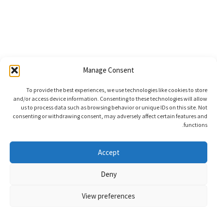
Manage Consent
To provide the best experiences, we use technologies like cookies to store
and/or access device information. Consenting to these technologies will allow
us to process data such as browsing behavior or unique IDs on this site. Not
consenting or withdrawing consent, may adversely affect certain features and
functions.
Accept
Deny
View preferences
0