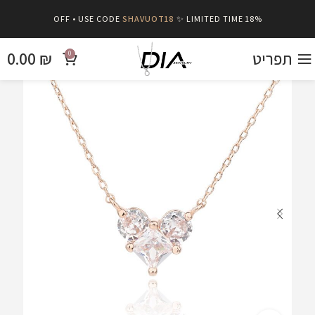
SHAVUOT18
✨ LIMITED TIME
18% OFF • USE CODE
תפריט
₪
0.00
0