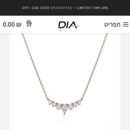
SHAVUOT18
✨ LIMITED TIME
18% OFF • USE CODE
תפריט
₪
0.00
0