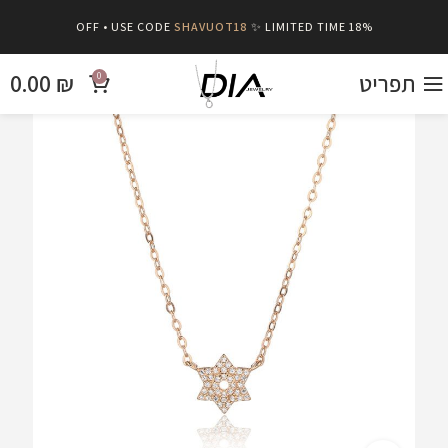
SHAVUOT18
✨ LIMITED TIME
18% OFF • USE CODE
תפריט
₪
0.00
0