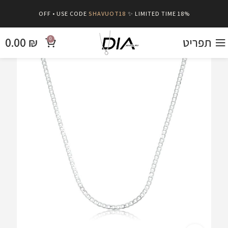
SHAVUOT18
✨ LIMITED TIME
18% OFF • USE CODE
תפריט
₪
0.00
0