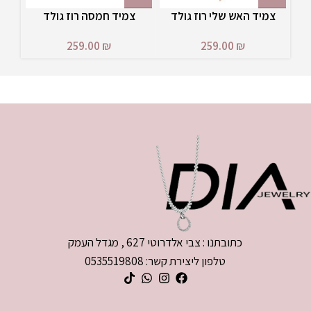
צמיד האש שלי רוז גולד
צמיד חמסה רוז גולד
259.00
₪
259.00
₪
₪
כתובתנו : צבי אלדרוטי 627 , מגדל העמק
טלפון ליצירת קשר: 0535519808