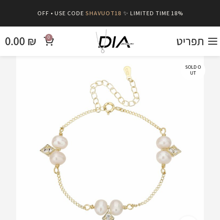
SHAVUOT18
✨ LIMITED TIME
18% OFF • USE CODE
תפריט
₪
0.00
0
SOLD O
UT