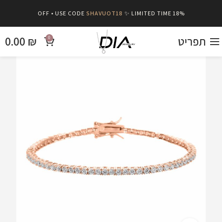
SHAVUOT18
✨ LIMITED TIME
18% OFF • USE CODE
תפריט
₪
0.00
0