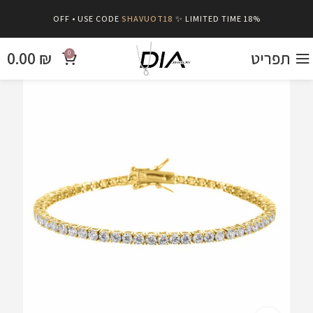
SHAVUOT18
✨ LIMITED TIME
18% OFF • USE CODE
תפריט
₪
0.00
0