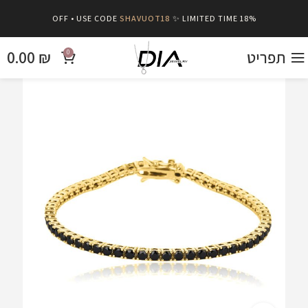
SHAVUOT18
✨ LIMITED TIME
18% OFF • USE CODE
תפריט
₪
0.00
0