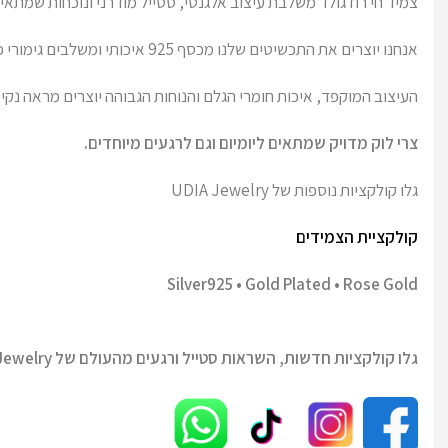
צמיד חי רוז גולד משלבת עיצוב אלגנטי, סטייל מודרני ונוכחות שמתאי
אנחנו יוצרים את התכשיטים שלנו מכסף 925 איכותי ומשלבים גימורי כסף קלאסי, רוז גולד וציפוי זהב.
העיצוב המוקפד, איכות חומרי הגלם והנוחות הגבוהה יוצרים מראה נקי 
צרי לוק מדויק שמתאים ליומיום וגם לרגעים מיוחדים.
גלו קולקציות נוספות של UDIA Jewelry
קולקציית הצמידים
Silver925 • Gold Plated • Rose Gold
גלו קולקציות חדשות, השראות סטייל ורגעים מהעולם של UDIA Jewelry.