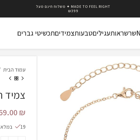
MADE TO FEEL RIGHT ✦ משלוח חינם מעל
₪399
שרשראות
עגילים
טבעות
צמידים
תכשיטי גברים
עמוד הבית
צמיד חי
69.00
₪
19 במלאי