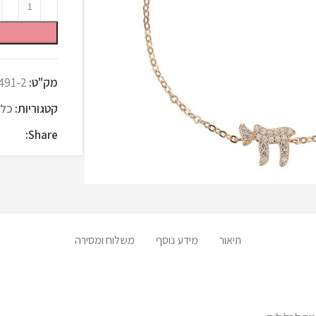
מק"ט:
491-2
קטגוריות:
כל 
Share:
תיאור
מידע נוסף
משלוח ומסירה