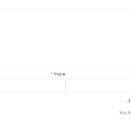
אימייל
*
.
You h