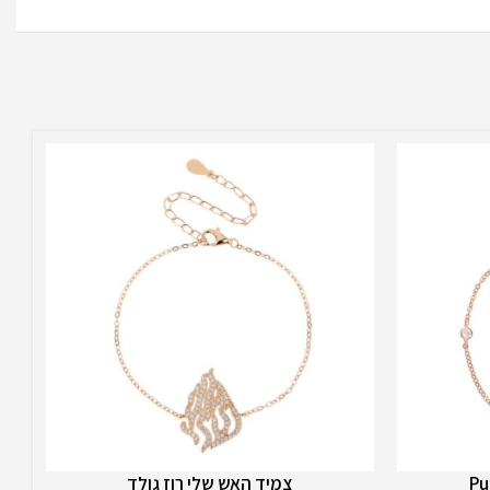
צמיד האש שלי רוז גולד
הוספה לסל
בחר 