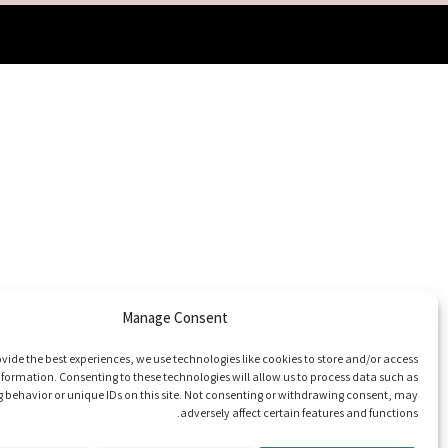
Manage Consent
vide the best experiences, we use technologies like cookies to store and/or access
nformation. Consenting to these technologies will allow us to process data such as
 behavior or unique IDs on this site. Not consenting or withdrawing consent, may
adversely affect certain features and functions.