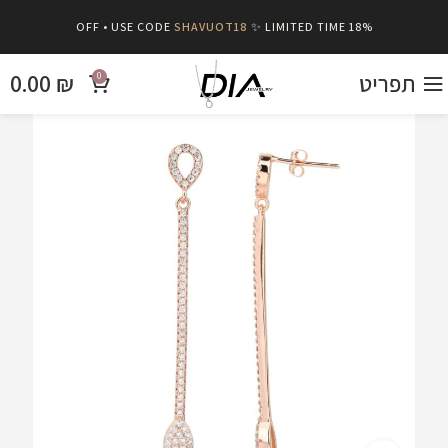
SHAVUOT18
✨ LIMITED TIME
18% OFF • USE CODE
תפריט
₪
0.00
0