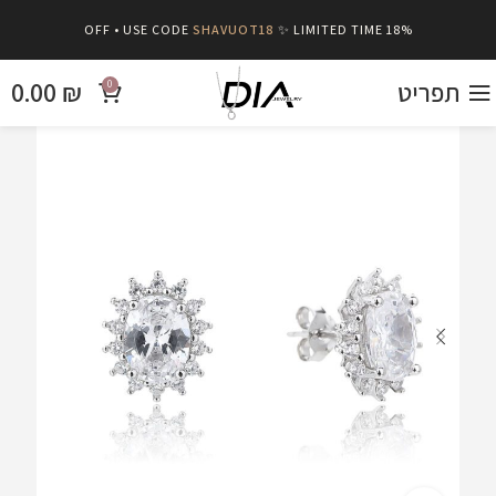
SHAVUOT18
✨ LIMITED TIME
18% OFF • USE CODE
0.00
₪
תפריט
0