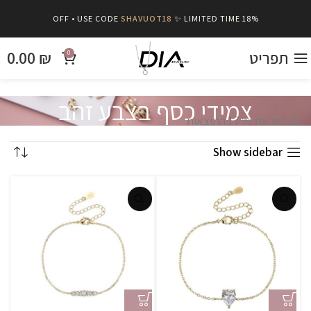
SHAVUOT18
✨ LIMITED TIME
18% OFF • USE CODE
תפריט
₪
0.00
0
צמידי כסף בצבע זהב
מציגים את כל ⁦17⁩ התוצאות
Show sidebar