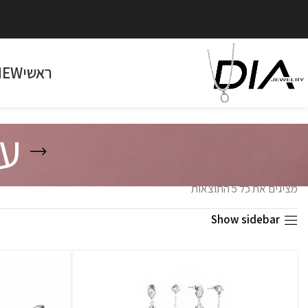
ראשי
NEW
עג
מציגים את כל ⁦5⁩ התוצאות
Show sidebar