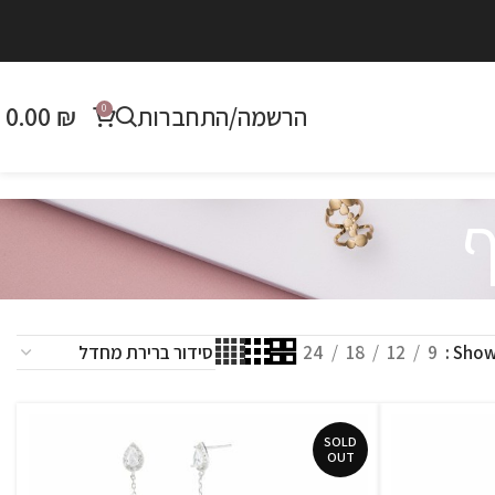
הרשמה/התחברות
₪
0.00
0
ף
24
18
12
9
Sho
SOLD
OUT