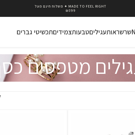
MADE TO FEEL RIGHT ✦ משלוח חינם מעל
₪399
שרשראות
עגילים
טבעות
צמידים
תכשיטי גברים
ילים מטפסים כס
w