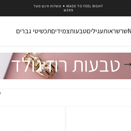
MADE TO FEEL RIGHT ✦ משלוח חינם מעל
₪399
שרשראות
עגילים
טבעות
צמידים
תכשיטי גברים
טבעות רוז גולד
w